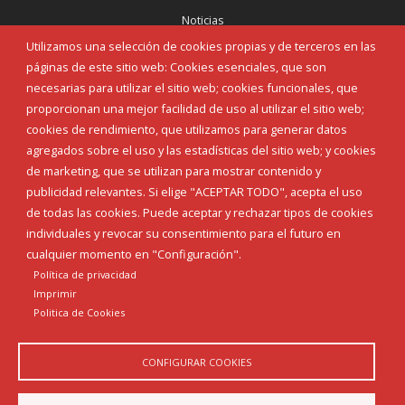
Noticias
Eventos
Utilizamos una selección de cookies propias y de terceros en las
Corporación Municipal
páginas de este sitio web: Cookies esenciales, que son
Teléfonos de interés
necesarias para utilizar el sitio web; cookies funcionales, que
proporcionan una mejor facilidad de uso al utilizar el sitio web;
INICIAR SESIÓN
cookies de rendimiento, que utilizamos para generar datos
MAPA WEB
agregados sobre el uso y las estadísticas del sitio web; y cookies
de marketing, que se utilizan para mostrar contenido y
publicidad relevantes. Si elige "ACEPTAR TODO", acepta el uso
de todas las cookies. Puede aceptar y rechazar tipos de cookies
individuales y revocar su consentimiento para el futuro en
cualquier momento en "Configuración".
Política de privacidad
Imprimir
Politica de Cookies
CONFIGURAR COOKIES
Aviso Legal
Política de privacidad
Política de Cookies